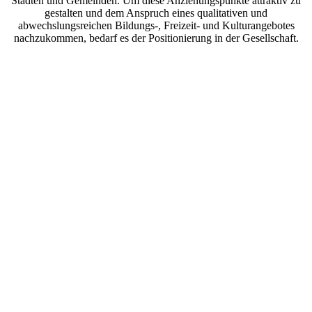
Städten und Gemeinden. Um diese Anziehungspunkte attraktiv zu
gestalten und dem Anspruch eines qualitativen und
abwechslungsreichen Bildungs-, Freizeit- und Kulturangebotes
nachzukommen, bedarf es der Positionierung in der Gesellschaft.
Bibliotheks-Management
Eine Auswahl meiner Angebote: Konzeptarbeit und
Bibliotheksstrategie, Bestandsmanagement, Öffentlichkeitsarbeit mit
dem Jahresbericht.
Literarisches Angebot
Eine Auswahl meiner Angebote: Konzeption von