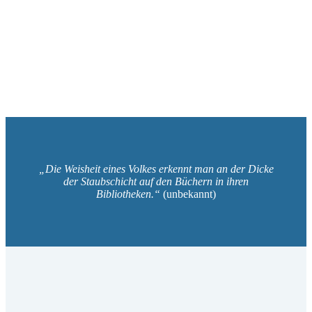
Literaturgesprächskreisen, Ausbildung für
Literaturgesprächskreisleiter, Workshop Buchvorstellungen,
literarische Seminare.
„Die Weisheit eines Volkes erkennt man an der Dicke
der Staubschicht auf den Büchern in ihren
Bibliotheken.“
(unbekannt)